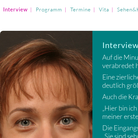
Interview
|
Programm
|
Termine
|
Vita
|
Sehen&
Interview
Auf die Minu
verabredet h
Eine zierlic
deutlich grö
Auch die Kra
„Hier bin ich
meiner erst
Die Eingangs
„Sie sind se