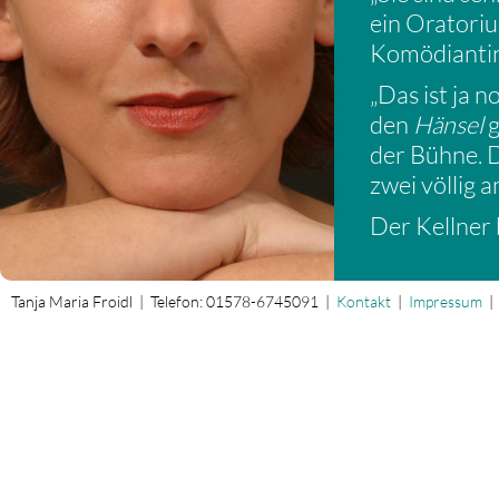
ein Oratoriu
Komödiantin
„Das ist ja n
den
Hänsel
g
der Bühne. 
zwei völlig 
Der Kellner b
bestellt. Di
widersprech
Tanja Maria Froidl | Telefon: 01578-6745091 |
Kontakt
|
Impressum
„Und Ihre St
„Nun, man br
hat seinen P
Laune und mö
Mit schelmis