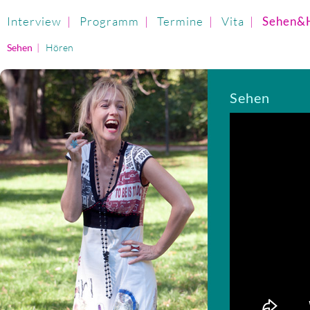
Interview
|
Programm
|
Termine
|
Vita
|
Sehen&
Sehen
|
Hören
Sehen